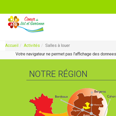
Aller
au
contenu
You
Accueil
Activités
Salles à louer
principal
are
Votre navigateur ne permet pas l'affichage des donnees
here:
NOTRE RÉGION